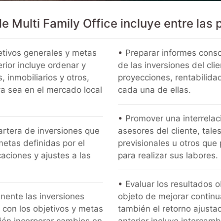
e Multi Family Office incluye entre las 
jetivos generales y metas
•
​Preparar informes cons
erior incluye ordenar y
de las inversiones del cli
, inmobiliarios y otros,
proyecciones, rentabilida
ya sea en el mercado local
cada una de ellas.
•
​Promover una interrelac
cartera de inversiones que
asesores del cliente, tal
metas definidas por el
previsionales u otros que
caciones y ajustes a las
para realizar sus labores.
•
Evaluar los resultados o
nente las inversiones
objeto de mejorar continu
a con los objetivos y metas
también el retorno ajustad